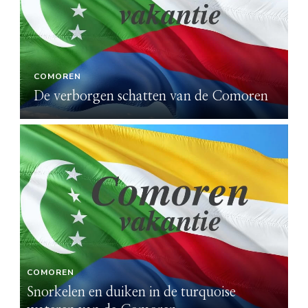
COMOREN
De verborgen schatten van de Comoren
COMOREN
C
Snorkelen en duiken in de turquoise
Sn