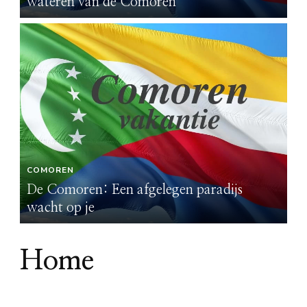
wateren van de Comoren
w
COMOREN
C
De Comoren: Een afgelegen paradijs
De
wacht op je
wa
Home