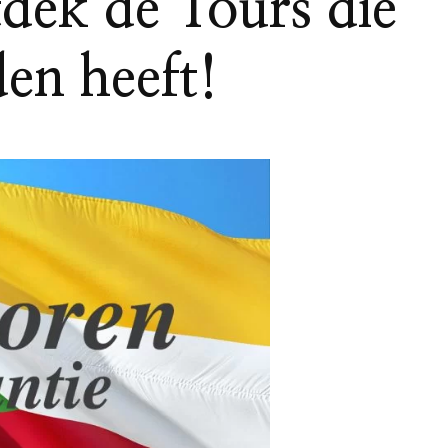
ek de Tours die
den heeft!