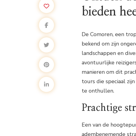
bieden hee
De Comoren, een tropi
bekend om zijn ongere
landschappen en diver
avontuurlijke reiziger
manieren om dit prach
tours die speciaal z
te onthullen.
Prachtige st
Een van de hoogtepun
adembenemende stran