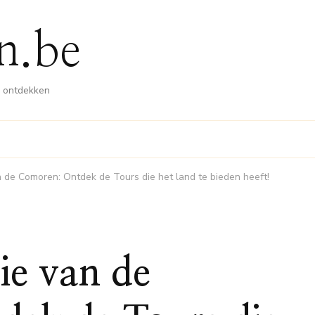
n.be
n ontdekken
 de Comoren: Ontdek de Tours die het land te bieden heeft!
ie van de