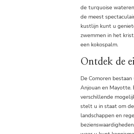
de turquoise wateren
de meest spectaculair
kustlijn kunt u genie
zwemmen in het krist
een kokospalm.
Ontdek de e
De Comoren bestaan u
Anjouan en Mayotte. E
verschillende mogelij
stelt u in staat om d
landschappen en rege
bezienswaardigheden.
waar u kunt kennisma