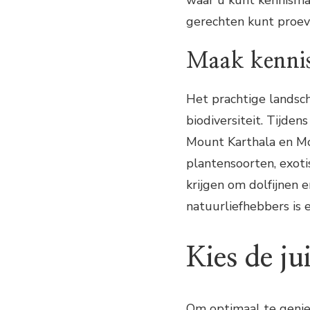
gerechten kunt proev
Maak kennis
Het prachtige landsch
biodiversiteit. Tijde
Mount Karthala en Mo
plantensoorten, exoti
krijgen om dolfijnen 
natuurliefhebbers is 
Kies de ju
Om optimaal te geniet