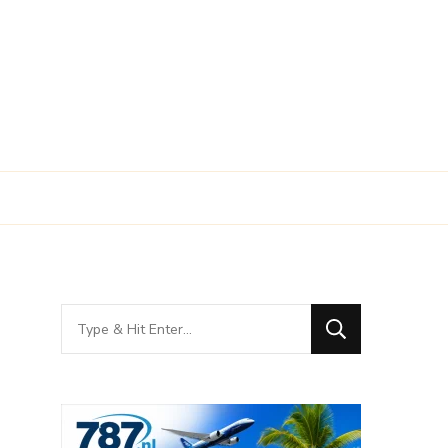
Looking
for
Something?