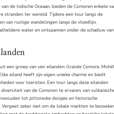
 van de Indische Oceaan, bieden de Comoren enkele v
e stranden ter wereld. Tijdens een tour langs de
ten van rustige wandelingen langs de vloedlijn,
alheldere water en ontspannen onder de schaduw van
ilanden
it een groep van vier eilanden: Grande Comore, Mohél
lke eiland heeft zijn eigen unieke charme en biedt
kheden voor toeristen. Een tour langs deze eilanden
e diversiteit van de Comoren te ervaren, van vulkanisch
nwouden tot pittoreske dorpjes en historische
 Vergeet zeker niet om de lokale markten te bezoeken
ken met de traditionele ambachten en heerlijke lokale