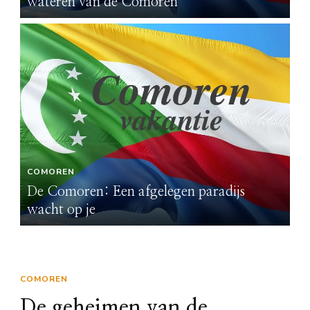
wateren van de Comoren
w
COMOREN
C
De Comoren: Een afgelegen paradijs
De
wacht op je
wa
COMOREN
De geheimen van de