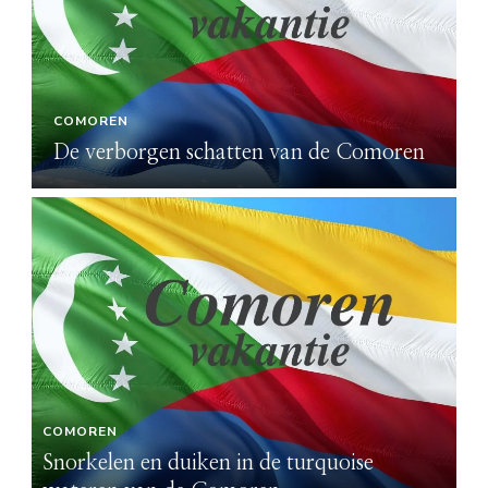
COMOREN
De verborgen schatten van de Comoren
COMOREN
C
Snorkelen en duiken in de turquoise
Sn