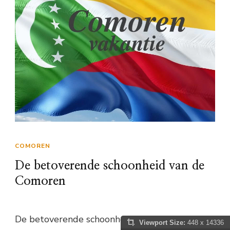
COMOREN
De betoverende schoonheid van de
Comoren
De betoverende schoonheid van de Comoren
Viewport Size:
448 x 14336