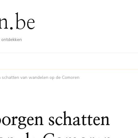
n.be
n ontdekken
n schatten van wandelen op de Comoren
orgen schatten