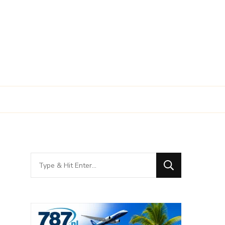
Looking
for
Something?