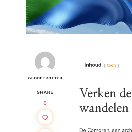
Inhoud
toon
GLOBETROTTER
Verken de
SHARE
0
wandelen
De Comoren, een archi