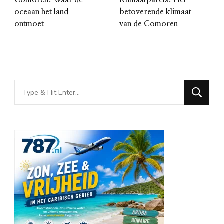
Comoren: Waar de
Klimaatparels: Het
oceaan het land
betoverende klimaat
ontmoet
van de Comoren
Looking
for
Something?