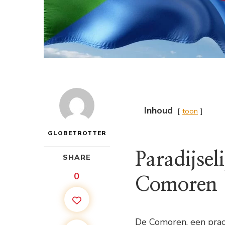
Inhoud
toon
GLOBETROTTER
Paradijsel
SHARE
0
Comoren
De Comoren, een prach