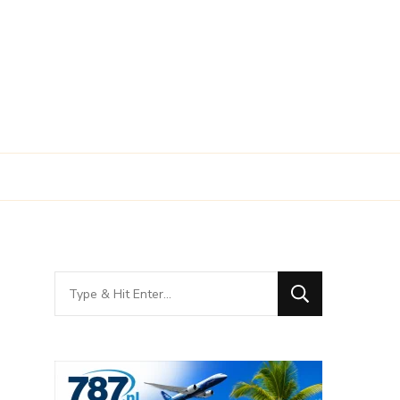
Looking
for
Something?