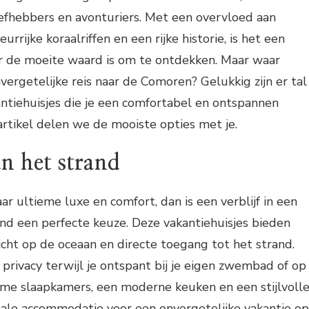
iefhebbers en avonturiers. Met een overvloed aan
urrijke koraalriffen en een rijke historie, is het een
 de moeite waard is om te ontdekken. Maar waar
 onvergetelijke reis naar de Comoren? Gelukkig zijn er tal
kantiehuisjes die je een comfortabel en ontspannen
t artikel delen we de mooiste opties met je.
an het strand
ar ultieme luxe en comfort, dan is een verblijf in een
rand een perfecte keuze. Deze vakantiehuisjes bieden
zicht op de oceaan en directe toegang tot het strand.
 privacy terwijl je ontspant bij je eigen zwembad of op
uime slaapkamers, een moderne keuken en een stijlvoll
 ideale accommodatie voor een onvergetelijke vakantie op