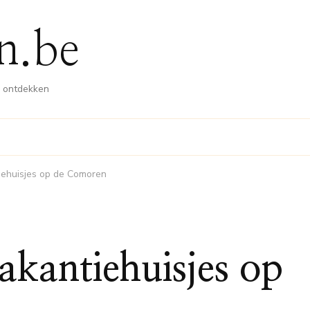
n.be
n ontdekken
tiehuisjes op de Comoren
vakantiehuisjes op